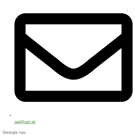
qel@qel.sk
Sledujte nás