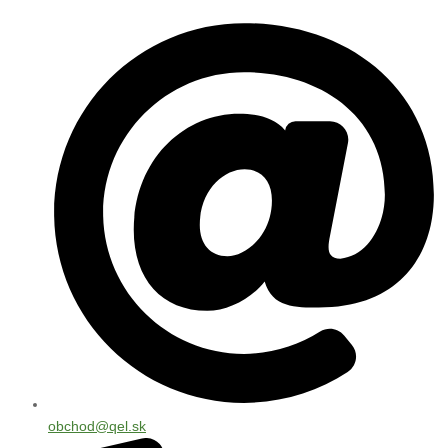
obchod@qel.sk