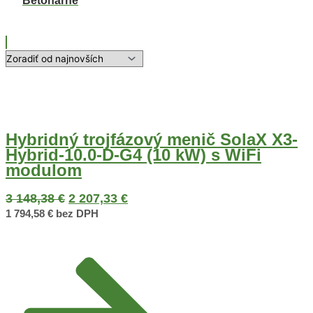
Betonárne
Hybridný trojfázový menič SolaX X3-
Hybrid-10.0-D-G4 (10 kW) s WiFi
modulom
3 148,38
€
2 207,33
€
1 794,58
€
bez DPH