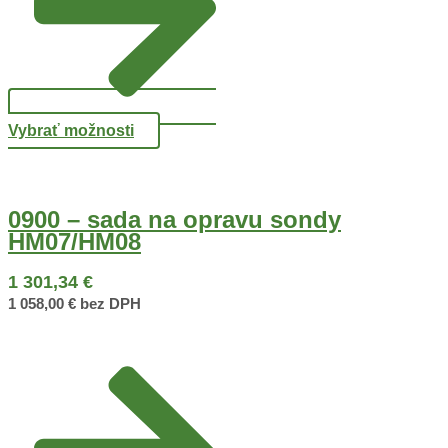
Vybrať možnosti
0900 – sada na opravu sondy
HM07/HM08
1 301,34
€
1 058,00
€
bez DPH