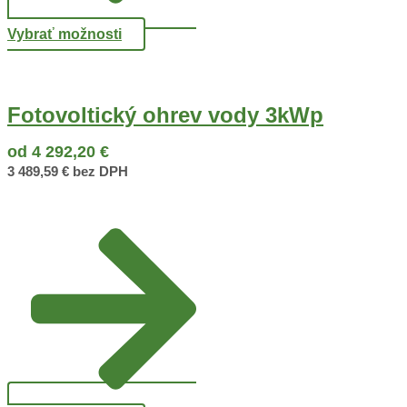
Vybrať možnosti
Fotovoltický ohrev vody 3kWp
od
4 292,20
€
3 489,59
€
bez DPH