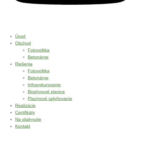
Úvod
Obchod
Fotovoltika
Betonárne
Riešenia
Fotovoltika
Betonárne
Infravykurovanie
Bioplynové stanice
Plazmové splyňovanie
Realizácie
Certifikáty
Na stiahnutie
Kontakt