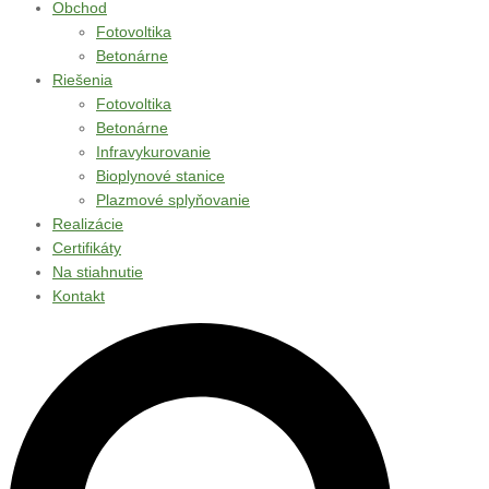
Obchod
Fotovoltika
Betonárne
Riešenia
Fotovoltika
Betonárne
Infravykurovanie
Bioplynové stanice
Plazmové splyňovanie
Realizácie
Certifikáty
Na stiahnutie
Kontakt