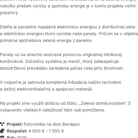
nakoľko priebeh výroby a spotreby energie je v tomto projekte veľmi
priaznivý.
Dielňa je paralelne napájaná elektrickou energiou z distribučnej siete
a elektrickou energiou ktorú vyrobia naše panely. Pričom sa v objekte
primárne spotrebúva zelená energia z panelov.
Panely sú na streche ukotvené pomocou originálnej hliníkovej
konštrukcie. Súčasťou systému je menič, ktorý zabezpečuje
bezúdržbovú prevádzku zariadenia počas celej jeho životnosti.
V rozpočte je zahrnutá kompletná inštalácia našimi technikmi
a bežný elektroinštalačný a spojovací materiál.
Na projekt sme využili dotáciu od štátu ,,Zelená domácnostiam“. S
vybavením všetkých náležitostí Vám radi pomôžeme.
Projekt:
Fotovlotika na dom Bardejov
Rozpočet:
4 900 € - 1 500 €
Rok:
2019