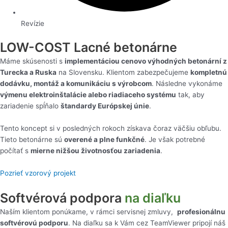
Revízie
LOW-COST Lacné betonárne
Máme skúsenosti s
implementáciou cenovo výhodných betonární z
Turecka a Ruska
na Slovensku. Klientom zabezpečujeme
kompletnú
dodávku, montáž a komunikáciu s výrobcom
. Následne vykonáme
výmenu elektroinštalácie alebo riadiaceho systému
tak, aby
zariadenie spĺňalo
štandardy Európskej únie
.
Tento koncept si v posledných rokoch získava čoraz väčšiu obľubu.
Tieto betonárne sú
overené a plne funkčné
. Je však potrebné
počítať s
mierne nižšou životnosťou zariadenia
.
Pozrieť vzorový projekt
Softvérová podpora
na diaľku
Naším klientom ponúkame, v rámci servisnej zmluvy,
profesionálnu
softvérovú podporu
. Na diaľku sa k Vám cez TeamViewer pripojí náš