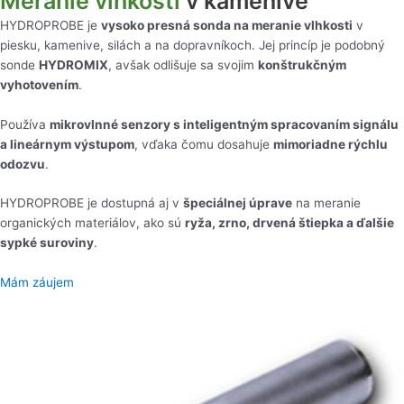
Meranie vlhkosti
v kamenive
HYDROPROBE je
vysoko presná sonda na meranie vlhkosti
v
piesku, kamenive, silách a na dopravníkoch. Jej princíp je podobný
sonde
HYDROMIX
, avšak odlišuje sa svojim
konštrukčným
vyhotovením
.
Používa
mikrovlnné senzory s inteligentným spracovaním signálu
a lineárnym výstupom
, vďaka čomu dosahuje
mimoriadne rýchlu
odozvu
.
HYDROPROBE je dostupná aj v
špeciálnej úprave
na meranie
organických materiálov, ako sú
ryža, zrno, drvená štiepka a ďalšie
sypké suroviny
.
Mám záujem