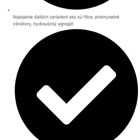
Napojenie ďalších zariadení ako sú filtre, priemyselné
vibrátory, hydraulický agregát