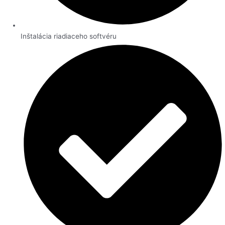
Inštalácia riadiaceho softvéru