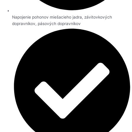
Napojenie pohonov miešacieho jadra, závitovkových
dopravníkov, pásových dopravníkov