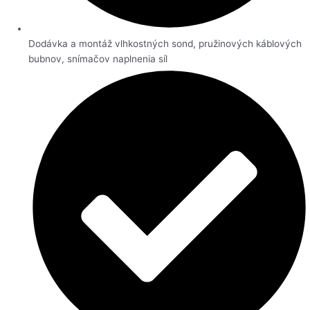
Dodávka a montáž vlhkostných sond, pružinových káblových
bubnov, snímačov naplnenia síl