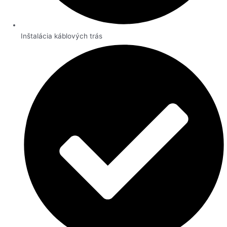
Inštalácia káblových trás