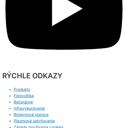
RÝCHLE ODKAZY
Produkty
Fotovoltika
Betonárne
Infravykurovanie
Bioplynové stanice
Plazmové splyňovanie
Zásady používania cookies