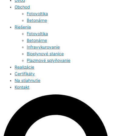
Úvod
Obchod
Fotovoltika
Betonárne
Riešenia
Fotovoltika
Betonárne
Infravykurovanie
Bioplynové stanice
Plazmové splyňovanie
Realizácie
Certifikáty
Na stiahnutie
Kontakt