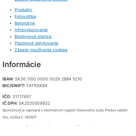
Produkty
Fotovoltika
Betonárne
Infravykurovanie
Bioplynové stanice
Plazmové splyňovanie
Zásady používania cookies
Informácie
IBAN:
SK36 1100 0000 0029 2884 5210
BIC/SWIFT:
TATRSKBX
IČO:
31717497
IČ DPH:
SK2020509832
Spoločnosť je zapísaná v obchodnom registri Okresného súdu Prešov oddiel.
Sro, vložka č. 2658/P
© 2025 Qel | Všetky práva vyhradené | Webstránku vytvorilo